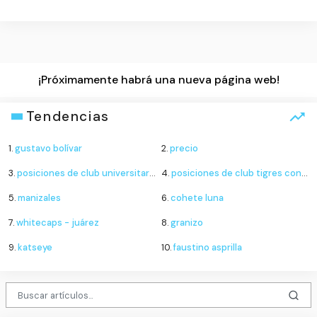
¡Próximamente habrá una nueva página web!
Tendencias
1.
gustavo bolívar
2.
precio
3.
posiciones de club universitario de deportes contra sporting cristal
4.
posiciones de club tigres contra minnesota united
5.
manizales
6.
cohete luna
7.
whitecaps - juárez
8.
granizo
9.
katseye
10.
faustino asprilla