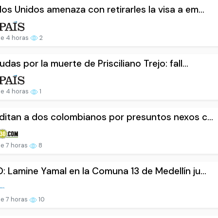
os Unidos amenaza con retirarles la visa a em...
e 4 horas
2
udas por la muerte de Prisciliano Trejo: fall...
e 4 horas
1
ditan a dos colombianos por presuntos nexos c...
e 7 horas
8
: Lamine Yamal en la Comuna 13 de Medellín ju...
e 7 horas
10