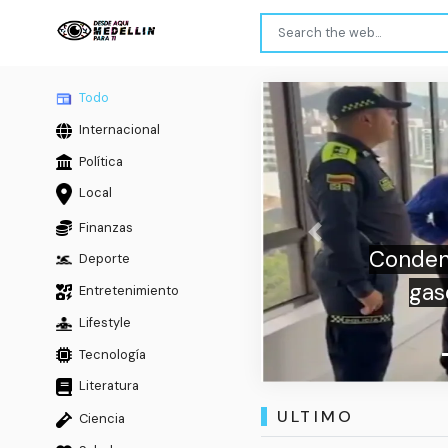
Todo
Internacional
Política
Local
Finanzas
Previous
Condenan a 18 años de cár
Deporte
gasolina y le prendió f
Entretenimiento
mientras dormía 
Lifestyle
Tecnología
Literatura
ULTIMO
Ciencia