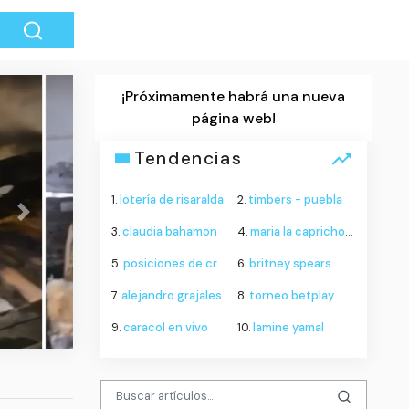
¡Próximamente habrá una nueva
página web!
Tendencias
1.
lotería de risaralda
2.
timbers - puebla
Next
3.
claudia bahamon
4.
maria la caprichosa
México estrecha los lazos con Brasil en pl
5.
posiciones de cruz azul contra philadelphia union
6.
britney spears
escalada de la tensión entre Lula y Trum
7.
alejandro grajales
8.
torneo betplay
9.
caracol en vivo
10.
lamine yamal