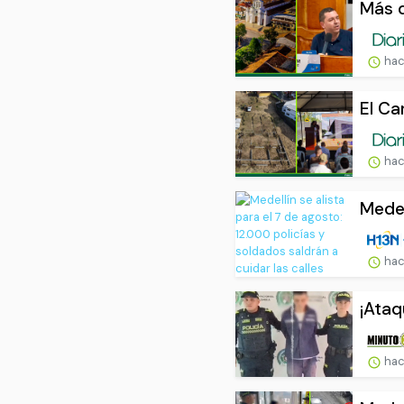
Más d
hac
El Ca
hac
Medel
hac
¡Ataq
hac