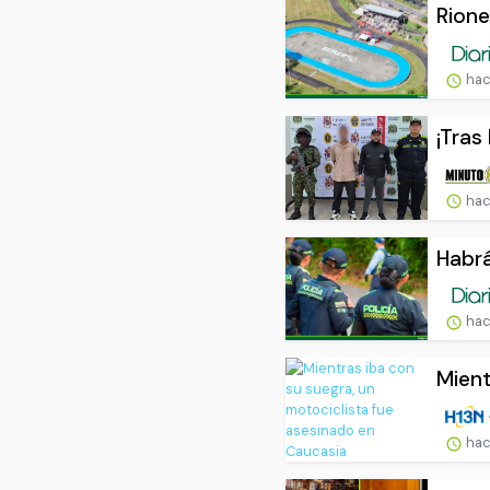
Rione
hac
¡Tras
hac
Habrá
hac
Mient
hac