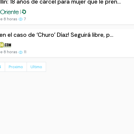
lín: 18 años de cárcel para mujer que le pren...
e 8 horas
7
en el caso de ‘Churo’ Díaz! Seguirá libre, p...
e 8 horas
11
4
Proximo
Ultimo