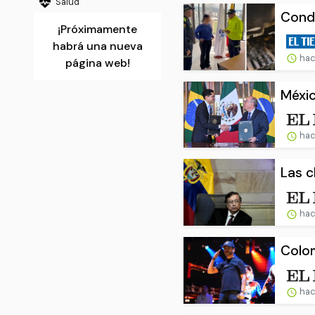
Salud
Conde
¡Próximamente
habrá una nueva
hac
página web!
Méxic
hac
Las c
hac
Colom
hac