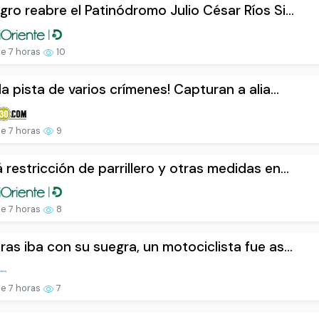
gro reabre el Patinódromo Julio César Ríos Si...
e 7 horas
10
 la pista de varios crímenes! Capturan a alia...
e 7 horas
9
 restricción de parrillero y otras medidas en...
e 7 horas
8
ras iba con su suegra, un motociclista fue as...
e 7 horas
7