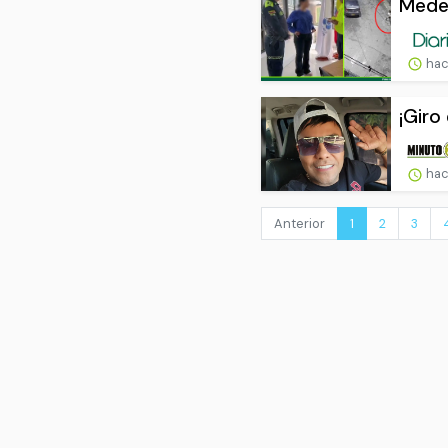
Medel
hac
¡Giro 
hac
Anterior
1
2
3