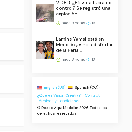
VIDEO: ¿Pólvora fuera de
control? Se registró una
explosión ...
hace 9 horas
16
Lamine Yamal está en
Medellín ¿vino a disfrutar
de la Feria ...
hace 8 horas
13
English (US) ·
Spanish (CO) ·
¿Que es Vision Creativa?
·
Contact
·
Términos y Condiciones
·
© Desde Aqui Medellin 2026. Todos los
derechos reservados