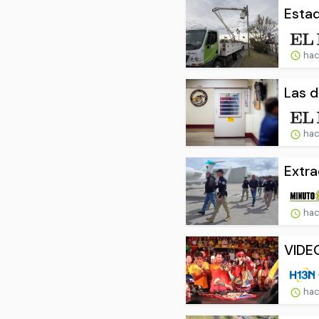
Estad
hac
Las d
hac
Extra
hac
VIDEO
hac