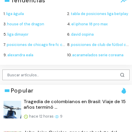
Tendencias
1.
liga águila
2.
tabla de posiciones liga betplay
3.
house of the dragon
4.
el iphone 18 pro max
5.
liga dimayor
6.
david ospina
7.
posiciones de chicago fire fc contra santos laguna
8.
posiciones de club de fútbol cruz azul contra new york city football club
9.
alexandra eala
10.
acaramelados serie coreana
Popular
Tragedia de colombianos en Brasil: Viaje de 15
años terminó ...
hace 12 horas
9