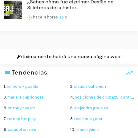
¿Sabes cómo fue el primer Desfile de
Silleteros de la histor...
hace 4 horas
5
¡Próximamente habrá una nueva página web!
Tendencias
1.
timbers - puebla
2.
claudia bahamon
3.
maria la caprichosa
4.
posiciones de cruz azul contra philadelphia union
5.
britney spears
6.
alejandro grajales
7.
torneo betplay
8.
real cartagena
9.
caracol en vivo
10.
lamine yamal