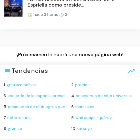
Espriella como preside...
hace 3 horas
3
¡Próximamente habrá una nueva página web!
Tendencias
1.
gustavo bolívar
2.
precio
3.
abelardo de la espriella presidente
4.
posiciones de club universitario de deportes contra sporting cristal
5.
posiciones de club tigres contra minnesota united
6.
manizales
7.
cohete luna
8.
whitecaps - juárez
9.
granizo
10.
katseye