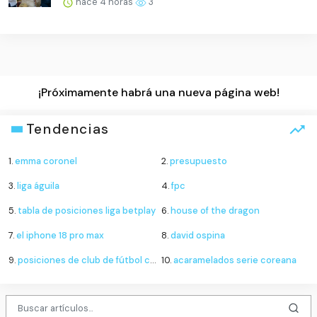
hace 4 horas
3
¡Próximamente habrá una nueva página web!
Tendencias
1.
emma coronel
2.
presupuesto
3.
liga águila
4.
fpc
5.
tabla de posiciones liga betplay
6.
house of the dragon
7.
el iphone 18 pro max
8.
david ospina
9.
posiciones de club de fútbol cruz azul contra new york city football club
10.
acaramelados serie coreana