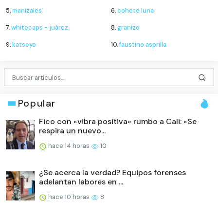
5.
manizales
6.
cohete luna
7.
whitecaps - juárez
8.
granizo
9.
katseye
10.
faustino asprilla
Popular
Fico con «vibra positiva» rumbo a Cali: «Se
respira un nuevo...
hace 14 horas
10
¿Se acerca la verdad? Equipos forenses
adelantan labores en ...
hace 10 horas
8