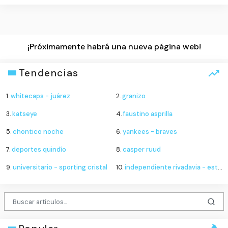
¡Próximamente habrá una nueva página web!
Tendencias
1.
whitecaps - juárez
2.
granizo
3.
katseye
4.
faustino asprilla
5.
chontico noche
6.
yankees - braves
7.
deportes quindío
8.
casper ruud
9.
universitario - sporting cristal
10.
independiente rivadavia - estudiantes de río cuarto