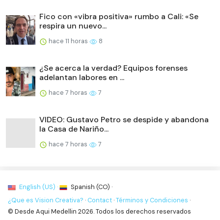
Fico con «vibra positiva» rumbo a Cali: «Se
respira un nuevo...
hace 11 horas
8
¿Se acerca la verdad? Equipos forenses
adelantan labores en ...
hace 7 horas
7
VIDEO: Gustavo Petro se despide y abandona
la Casa de Nariño...
hace 7 horas
7
English (US) ·
Spanish (CO) ·
¿Que es Vision Creativa?
·
Contact
·
Términos y Condiciones
·
© Desde Aqui Medellin 2026. Todos los derechos reservados