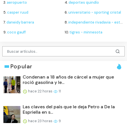
3.
aeropuerto
4.
deportes quindío
5.
casper ruud
6.
universitario - sporting cristal
7.
daneidy barrera
8.
independiente rivadavia - estudiantes de río cuarto
9.
coco gauff
10.
tigres - minnesota
Popular
Condenan a 18 años de cárcel a mujer que
roció gasolina y le...
hace 22 horas
11
Las claves del país que le deja Petro a De la
Espriella en s...
hace 23 horas
9