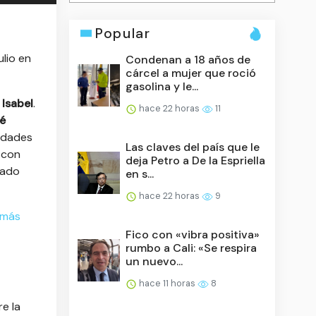
Popular
ulio en
Condenan a 18 años de
cárcel a mujer que roció
gasolina y le...
Isabel
.
hace 22 horas
11
é
ridades
Las claves del país que le
 con
deja Petro a De la Espriella
nado
en s...
hace 22 horas
9
 más
Fico con «vibra positiva»
rumbo a Cali: «Se respira
un nuevo...
hace 11 horas
8
re la