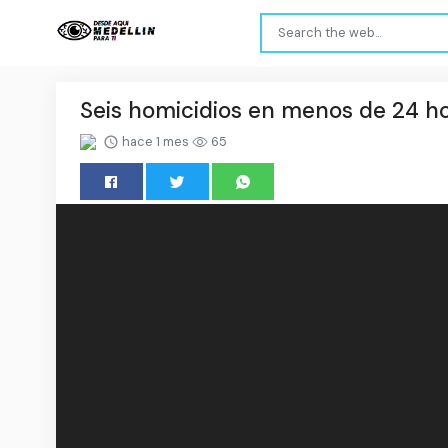
Seis homicidios en menos de 24 hor
hace 1 mes
65