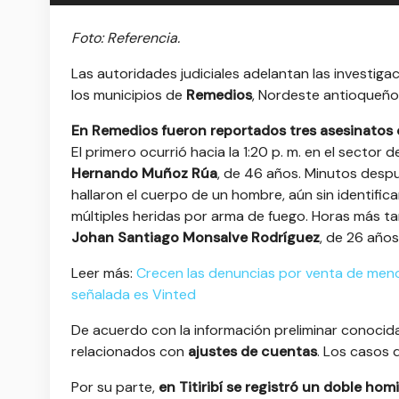
Foto: Referencia.
Las autoridades judiciales adelantan las investig
los municipios de
Remedios
, Nordeste antioqueño
En Remedios fueron reportados tres asesinatos 
El primero ocurrió hacia la 1:20 p. m. en el sector d
Hernando Muñoz Rúa
, de 46 años. Minutos despu
hallaron el cuerpo de un hombre, aún sin identif
múltiples heridas por arma de fuego. Horas más tard
Johan Santiago Monsalve Rodríguez
, de 26 años
Leer más:
Crecen las denuncias por venta de meno
señalada es Vinted
De acuerdo con la información preliminar conocida
relacionados con
ajustes de cuentas
. Los casos 
Por su parte,
en Titiribí se registró un doble homi