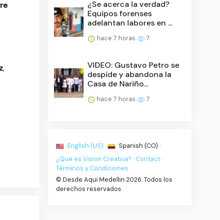
¿Se acerca la verdad?
re
Equipos forenses
adelantan labores en ...
hace 7 horas
7
VIDEO: Gustavo Petro se
z
,
despide y abandona la
Casa de Nariño...
hace 7 horas
7
English (US) ·
Spanish (CO) ·
¿Que es Vision Creativa?
·
Contact
·
Términos y Condiciones
·
© Desde Aqui Medellin 2026. Todos los
derechos reservados