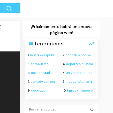
¡Próximamente habrá una nueva
í
página web!
Tendencias
1.
faustino asprilla
2.
chontico noche
3.
aeropuerto
4.
deportes quindío
5.
casper ruud
6.
universitario - sporting cristal
7.
daneidy barrera
8.
independiente rivadavia - estudiantes de río cuarto
9.
coco gauff
10.
tigres - minnesota