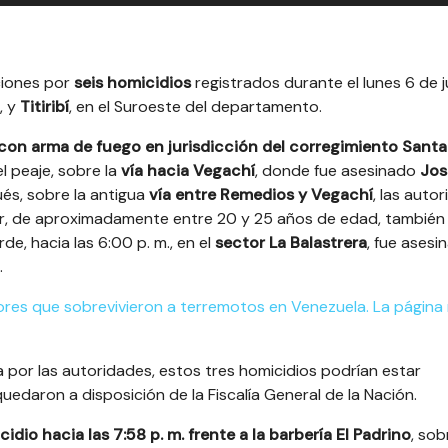
aciones por
seis homicidios
registrados durante el lunes 6 de j
, y
Titiribí
, en el Suroeste del departamento.
con arma de fuego en jurisdicción del corregimiento Santa 
el peaje, sobre la
vía hacia Vegachí
, donde fue asesinado
Jos
és, sobre la antigua
vía entre Remedios y Vegachí
, las auto
icar, de aproximadamente entre 20 y 25 años de edad, también
e, hacia las 6:00 p. m., en el
sector La Balastrera
, fue asesi
.
res que sobrevivieron a terremotos en Venezuela. La página
 por las autoridades, estos tres homicidios podrían estar
quedaron a disposición de la Fiscalía General de la Nación.
cidio hacia las 7:58 p. m. frente a la barbería El Padrino
, sob