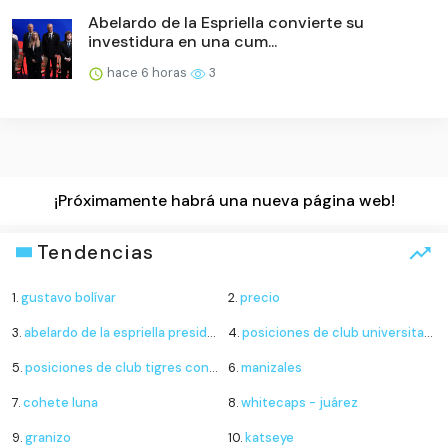
Abelardo de la Espriella convierte su
investidura en una cum...
hace 6 horas
3
¡Próximamente habrá una nueva página web!
Tendencias
1.
gustavo bolívar
2.
precio
3.
abelardo de la espriella presidente
4.
posiciones de club universitario de deportes contra sporting cristal
5.
posiciones de club tigres contra minnesota united
6.
manizales
7.
cohete luna
8.
whitecaps - juárez
9.
granizo
10.
katseye