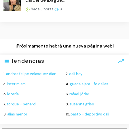
cárcel de Ibagué...
hace 3 horas
3
¡Próximamente habrá una nueva página web!
Tendencias
1.
andres felipe velasquez dian
2.
cali hoy
3.
inter miami
4.
guadalajara - fc dallas
5.
lotería
6.
rafael jódar
7.
torque - peñarol
8.
susanna griso
9.
alias menor
10.
pasto - deportivo cali