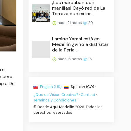
¡Los marcaban con
manillas! Cayó red de La
Terraza que extor...
hace 21 horas
20
Lamine Yamal está en
Medellín ¿vino a disfrutar
de la Feria ...
hace 13 horas
16
 el
 muere
mp a De
English (US) ·
Spanish (CO) ·
¿Que es Vision Creativa?
·
Contact
·
Términos y Condiciones
·
© Desde Aqui Medellin 2026. Todos los
derechos reservados