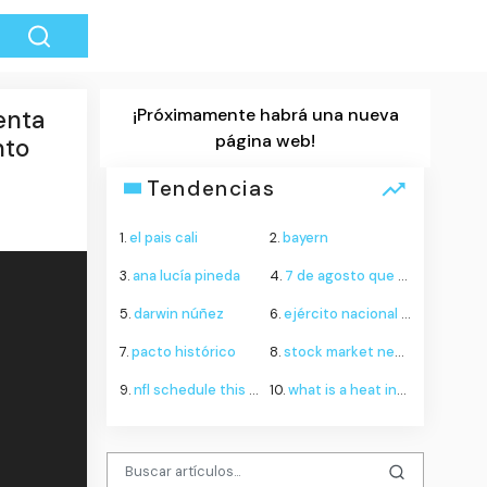
¡Próximamente habrá una nueva
enta
página web!
nto
Tendencias
1.
el pais cali
2.
bayern
3.
ana lucía pineda
4.
7 de agosto que se celebra
5.
darwin núñez
6.
ejército nacional de colombia
7.
pacto histórico
8.
stock market news today
9.
nfl schedule this week
10.
what is a heat index