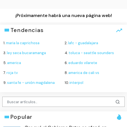
¡Próximamente habrá una nueva página web!
Tendencias
1.
maria la caprichosa
2.
lafc - guadalajara
3.
ley seca bucaramanga
4.
toluca - seattle sounders
5.
america
6.
eduardo vilarete
7.
roja tv
8.
america de cali vs
9.
santa fe - unión magdalena
10.
interpol
Popular