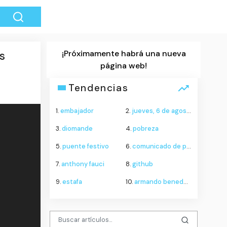
¡Próximamente habrá una nueva
s
página web!
Tendencias
1.
embajador
2.
jueves, 6 de agosto
3.
diomande
4.
pobreza
5.
puente festivo
6.
comunicado de prensa
7.
anthony fauci
8.
github
9.
estafa
10.
armando benedetti