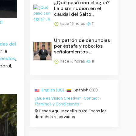
¿Qué pasó con el agua?
La disminución en el
caudal del Salto...
el
hace 16 horas
11
Un patrón de denuncias
adas del
por estafa y robo: los
r la
señalamientos ...
ecidos
,
hace 13 horas
11
boral,
English (US) ·
Spanish (CO) ·
¿Que es Vision Creativa?
·
Contact
·
Términos y Condiciones
·
© Desde Aqui Medellin 2026. Todos los
derechos reservados