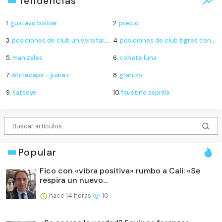
Tendencias
1.
gustavo bolívar
2.
precio
3.
posiciones de club universitario de deportes contra sporting cristal
4.
posiciones de club tigres contra minnesota united
5.
manizales
6.
cohete luna
7.
whitecaps - juárez
8.
granizo
9.
katseye
10.
faustino asprilla
Popular
Fico con «vibra positiva» rumbo a Cali: «Se
respira un nuevo...
hace 14 horas
10