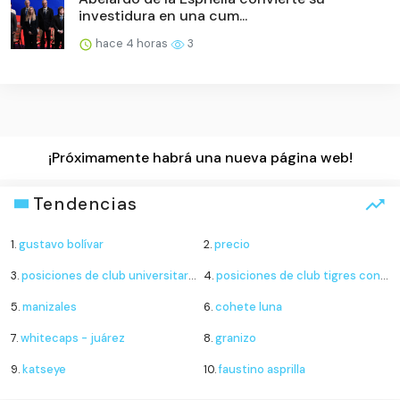
investidura en una cum...
hace 4 horas
3
¡Próximamente habrá una nueva página web!
Tendencias
1.
gustavo bolívar
2.
precio
3.
posiciones de club universitario de deportes contra sporting cristal
4.
posiciones de club tigres contra minnesota united
5.
manizales
6.
cohete luna
7.
whitecaps - juárez
8.
granizo
9.
katseye
10.
faustino asprilla