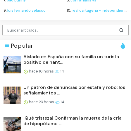
7.
bad bunny
8.
corinthians vs
9.
luis fernando velasco
10.
real cartagena - independiente valle del cauca
Popular
Aislado en España con su familia un turista
positivo de hant...
hace 10 horas
14
Un patrón de denuncias por estafa y robo: los
señalamientos ...
hace 23 horas
14
¡Qué tristeza! Confirman la muerte de la cría
de hipopótamo ...