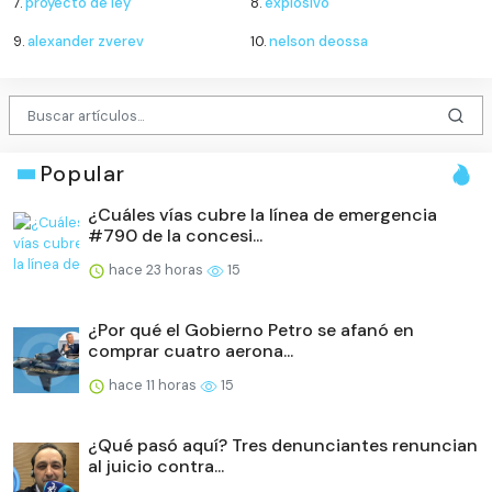
7.
proyecto de ley
8.
explosivo
9.
alexander zverev
10.
nelson deossa
Popular
¿Cuáles vías cubre la línea de emergencia
#790 de la concesi...
hace 23 horas
15
¿Por qué el Gobierno Petro se afanó en
comprar cuatro aerona...
hace 11 horas
15
¿Qué pasó aquí? Tres denunciantes renuncian
al juicio contra...