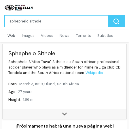
Web
Images
Videos
News
Torrents
Subtitles
Sphephelo Sithole
Sphephelo S'Miso "Yaya" Sithole is a South African professional
soccer player who plays as a midfielder for Primeira Liga club CD
Tondela and the South Africa national team.
Wikipedia
Born:
March 3, 1999, Ulundi, South Africa
Age:
27 years
Height:
1.86 m
Position:
Midfielder
Current team:
Tondela
Number:
15
¡Próximamente habrá una nueva página web!