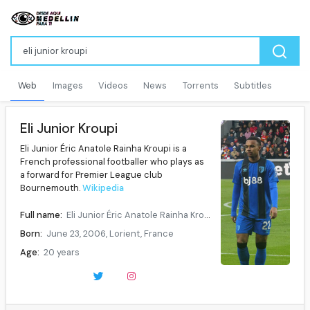
Web
Images
Videos
News
Torrents
Subtitles
Eli Junior Kroupi
Eli Junior Éric Anatole Rainha Kroupi is a
French professional footballer who plays as
a forward for Premier League club
Bournemouth.
Wikipedia
Full name:
Eli Junior Éric Anatole Rainha Kroupi
Born:
June 23, 2006, Lorient, France
Age:
20 years
Height:
1.79 m
Position:
Forward
Current team:
Bournemouth