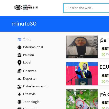
minuto30
¡Se 
Todo
Internacional
ha
Política
Local
EE.U
Finanzas
Deporte
ha
Entretenimiento
¡«A 
Lifestyle
Tecnología
ha