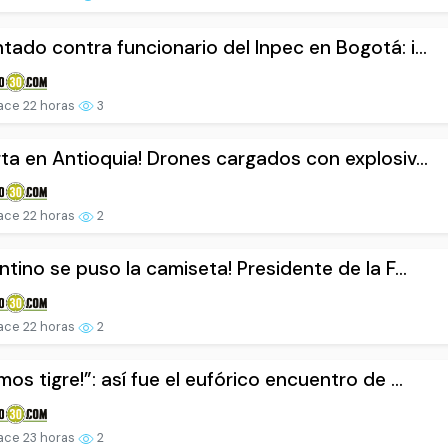
tado contra funcionario del Inpec en Bogotá: i...
ace 22 horas
3
rta en Antioquia! Drones cargados con explosiv...
ace 22 horas
2
antino se puso la camiseta! Presidente de la F...
ace 22 horas
2
mos tigre!”: así fue el eufórico encuentro de ...
ace 23 horas
2