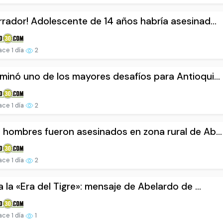
rrador! Adolescente de 14 años habría asesinad...
ce 1 día
2
minó uno de los mayores desafíos para Antioqui...
ce 1 día
2
 hombres fueron asesinados en zona rural de Ab...
ce 1 día
2
ia la «Era del Tigre»: mensaje de Abelardo de ...
ce 1 día
1