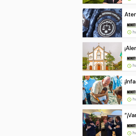
Aten
h
¡Ale
h
¡Inf
h
“¡Va
h