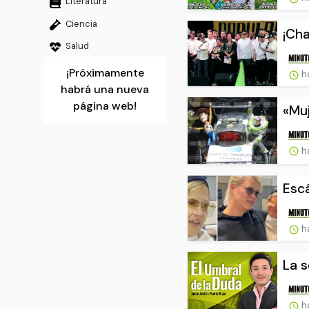
Literatura
Ciencia
¡Cha
Salud
¡Próximamente
ha
habrá una nueva
página web!
«Muj
ha
Escá
h
La s
h