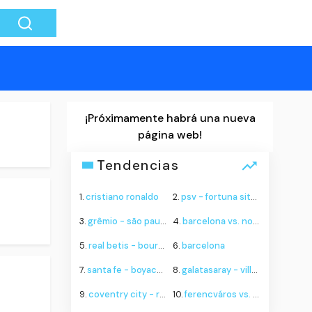
¡Próximamente habrá una nueva
página web!
Tendencias
1.
cristiano ronaldo
2.
psv - fortuna sittard
3.
grêmio - são paulo
4.
barcelona vs. nottingham forest
5.
real betis - bournemouth
6.
barcelona
7.
santa fe - boyacá chicó
8.
galatasaray - villarreal
9.
coventry city - rcd espanyol
10.
ferencváros vs. real madrid