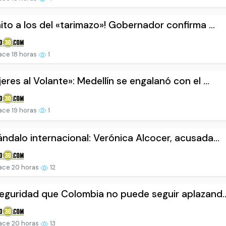
ito a los del «tarimazo»! Gobernador confirma ...
ce 18 horas
1
eres al Volante»: Medellín se engalanó con el ...
ce 19 horas
1
ndalo internacional: Verónica Alcocer, acusada...
ace 20 horas
12
eguridad que Colombia no puede seguir aplazand..
ace 20 horas
13