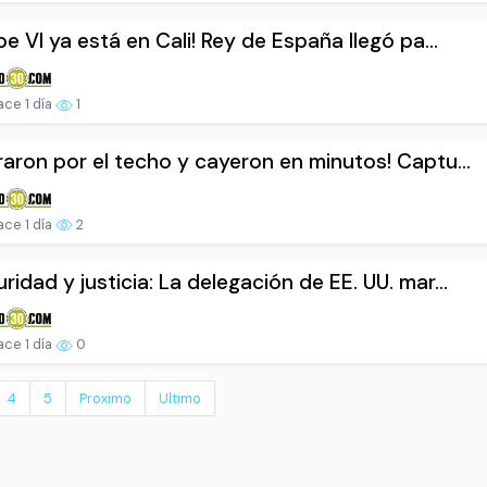
ipe VI ya está en Cali! Rey de España llegó pa...
ce 1 día
1
raron por el techo y cayeron en minutos! Captu...
ce 1 día
2
ridad y justicia: La delegación de EE. UU. mar...
ce 1 día
0
4
5
Proximo
Ultimo