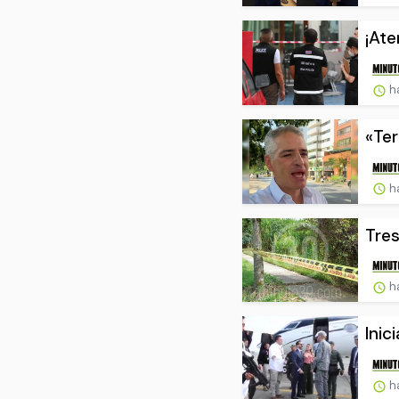
¡Ate
ha
«Ter
ha
Tres
ha
Inic
ha