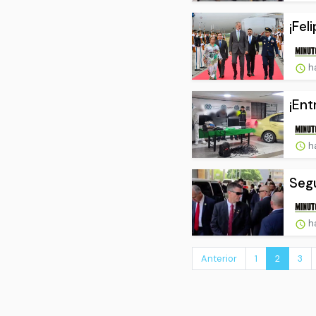
¡Fel
ha
¡Ent
ha
Segu
ha
Anterior
1
2
3