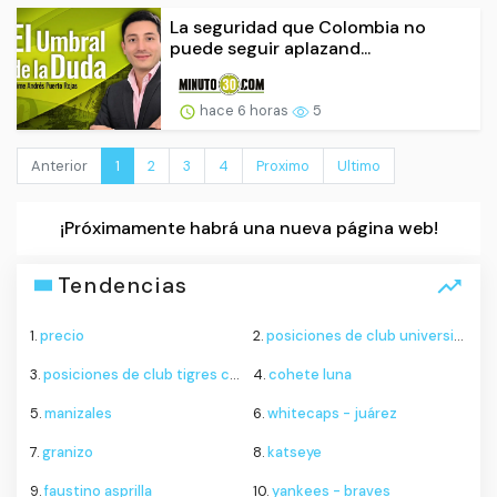
La seguridad que Colombia no
puede seguir aplazand...
hace 6 horas
5
Anterior
1
2
3
4
Proximo
Ultimo
¡Próximamente habrá una nueva página web!
Tendencias
1.
precio
2.
posiciones de club universitario de deportes contra sporting cristal
3.
posiciones de club tigres contra minnesota united
4.
cohete luna
5.
manizales
6.
whitecaps - juárez
7.
granizo
8.
katseye
9.
faustino asprilla
10.
yankees - braves