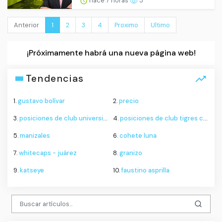
hace 7 horas
5
Anterior
1
2
3
4
Proximo
Ultimo
¡Próximamente habrá una nueva página web!
Tendencias
1.
gustavo bolívar
2.
precio
3.
posiciones de club universitario de deportes contra sporting cristal
4.
posiciones de club tigres contra minnesota united
5.
manizales
6.
cohete luna
7.
whitecaps - juárez
8.
granizo
9.
katseye
10.
faustino asprilla