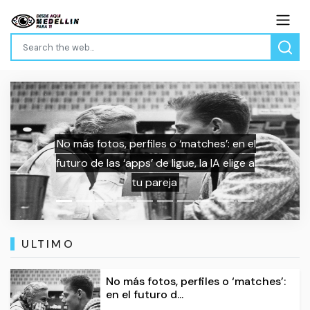
otos, perfiles o ‘matches’: en el
EE.UU. an
Previous
Next
 las ‘apps’ de ligue, la IA elige a
millones de 
tu pareja
la posesión 
ULTIMO
No más fotos, perfiles o ‘matches’:
en el futuro d...