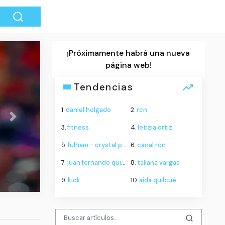
¡Próximamente habrá una nueva
página web!
Tendencias
1.
daniel holgado
2.
rcn
¿Se acerca la verdad? Eq
Next
3.
fitness
adelantan labores en una viv
4.
letizia ortiz
Antioquia en busca del cuer
5.
fulham - crystal palace
6.
canal rcn
Camilo Peláe
7.
juan fernando quintero
8.
taliana vargas
9.
kick
10.
aida quilcué