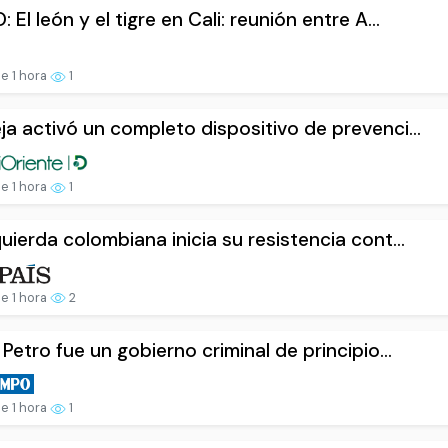
 El león y el tigre en Cali: reunión entre A...
e 1 hora
1
ja activó un completo dispositivo de prevenci...
e 1 hora
1
quierda colombiana inicia su resistencia cont...
e 1 hora
2
e Petro fue un gobierno criminal de principio...
e 1 hora
1