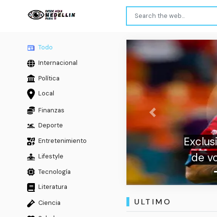
Todo
Internacional
Política
Local
Finanzas
Previous
Deporte
Exclusivo |
Entretenimiento
de volver 
Lifestyle
Tecnología
Literatura
ULTIMO
Ciencia