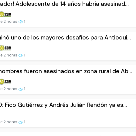
rador! Adolescente de 14 años habría asesinad...
e 2 horas
1
inó uno de los mayores desafíos para Antioqui...
e 2 horas
1
hombres fueron asesinados en zona rural de Ab...
e 2 horas
1
: Fico Gutiérrez y Andrés Julián Rendón ya es...
e 2 horas
1