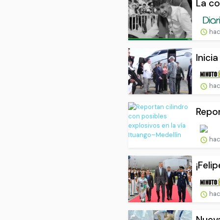
La co
hac
Inici
hac
Repor
hac
¡Feli
hac
Nueva