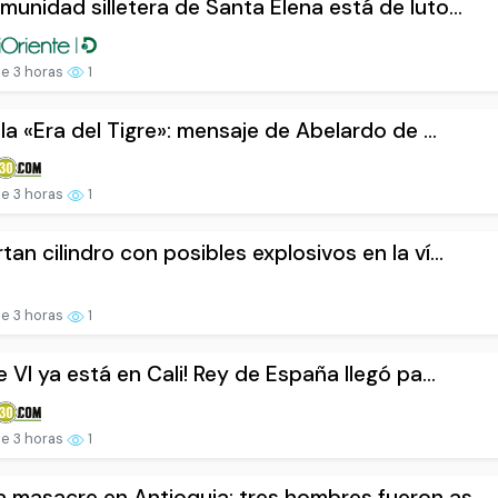
munidad silletera de Santa Elena está de luto...
e 3 horas
1
a la «Era del Tigre»: mensaje de Abelardo de ...
e 3 horas
1
tan cilindro con posibles explosivos en la ví...
e 3 horas
1
pe VI ya está en Cali! Rey de España llegó pa...
e 3 horas
1
 masacre en Antioquia: tres hombres fueron as...