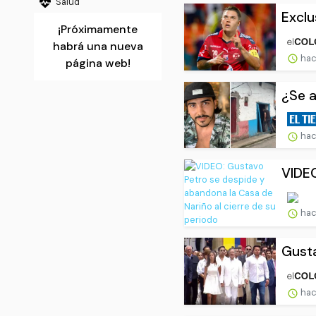
Salud
Exclu
¡Próximamente
habrá una nueva
hac
página web!
¿Se a
hac
VIDEO
hac
Gusta
hac