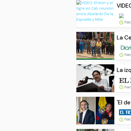
VIDEO:
hac
La Ce
hac
La iz
hac
'El d
hac