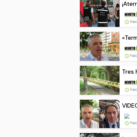
¡Ater
hac
«Term
hac
Tres 
hac
VIDEO
hac