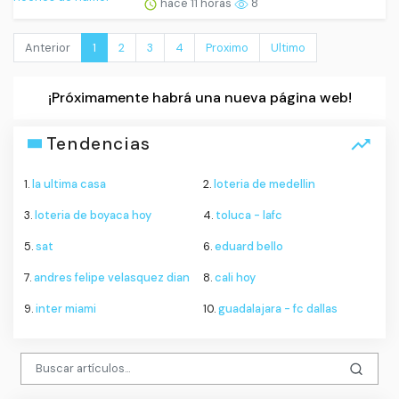
hace 11 horas
8
Anterior
1
2
3
4
Proximo
Ultimo
¡Próximamente habrá una nueva página web!
Tendencias
1.
la ultima casa
2.
loteria de medellin
3.
loteria de boyaca hoy
4.
toluca - lafc
5.
sat
6.
eduard bello
7.
andres felipe velasquez dian
8.
cali hoy
9.
inter miami
10.
guadalajara - fc dallas